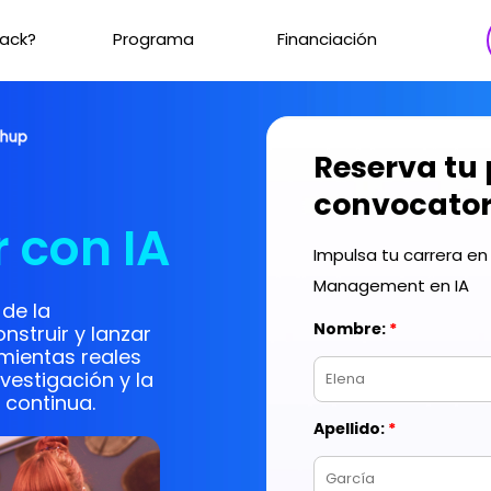
hack?
Programa
Financiación
 con IA
de la
onstruir y lanzar
amientas reales
vestigación y la
 continua.