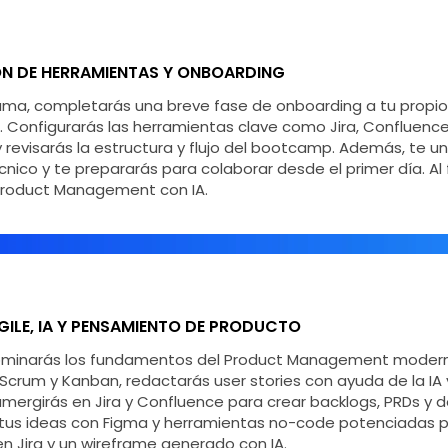
N DE HERRAMIENTAS Y ONBOARDING
ma, completarás una breve fase de onboarding a tu propio 
 Configurarás las herramientas clave como Jira, Confluence
y revisarás la estructura y flujo del bootcamp. Además, te un
co y te prepararás para colaborar desde el primer día. Al fi
Product Management con IA.
GILE, IA Y PENSAMIENTO DE PRODUCTO
ominarás los fundamentos del Product Management moder
crum y Kanban, redactarás user stories con ayuda de la IA 
umergirás en Jira y Confluence para crear backlogs, PRDs y 
a tus ideas con Figma y herramientas no-code potenciadas p
en Jira y un wireframe generado con IA.