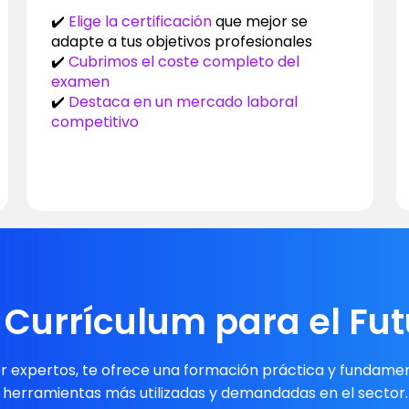
✔️
Elige la certificación
que mejor se
adapte a tus objetivos profesionales
✔️
Cubrimos el coste completo del
examen
✔️
Destaca en un mercado laboral
competitivo
 Currículum para el Fut
r expertos, te ofrece una formación práctica y fundamen
 herramientas más utilizadas y demandadas en el sector.