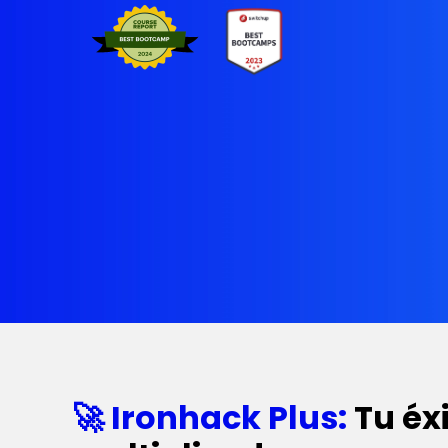
🚀 Ironhack Plus:
Tu éx