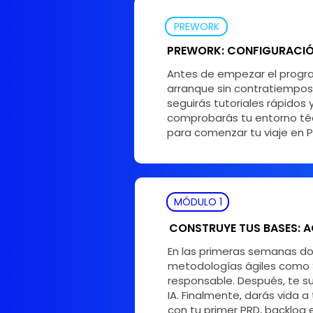
PREWORK
PREWORK: CONFIGURACIÓ
Antes de empezar el progra
arranque sin contratiempos.
seguirás tutoriales rápidos 
comprobarás tu entorno técni
para comenzar tu viaje en 
MÓDULO 1
CONSTRUYE TUS BASES: A
En las primeras semanas d
metodologías ágiles como S
responsable. Después, te s
IA. Finalmente, darás vida 
con tu primer PRD, backlog 