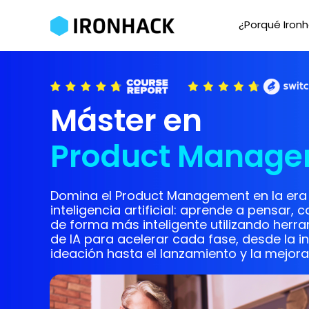
¿Porqué Iron
Máster en
Product Manager
Domina el Product Management en la era 
inteligencia artificial: aprende a pensar, c
de forma más inteligente utilizando herr
de IA para acelerar cada fase, desde la in
ideación hasta el lanzamiento y la mejora