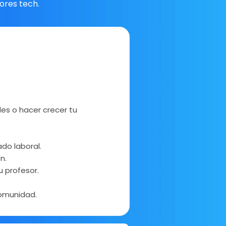
ores tech.
es o hacer crecer tu
do laboral.
n.
u profesor.
comunidad.