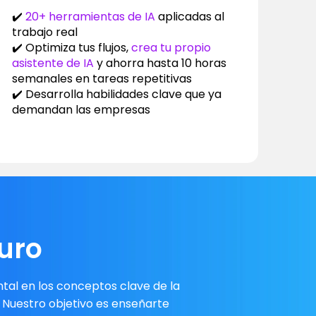
✔️
20+ herramientas de IA
aplicadas al
trabajo real
✔️ Optimiza tus flujos,
crea tu propio
asistente de IA
y ahorra hasta 10 horas
semanales en tareas repetitivas
✔️ Desarrolla habilidades clave que ya
demandan las empresas
uro
tal en los conceptos clave de la
 Nuestro objetivo es enseñarte