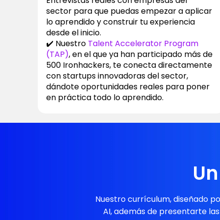
Entrevistas reales con empresas del
sector para que puedas empezar a aplicar
lo aprendido y construir tu experiencia
desde el inicio.
✔️ Nuestro
Talent Accelerator Program
(TAP)
, en el que ya han participado más de
500 Ironhackers, te conecta directamente
con startups innovadoras del sector,
dándote oportunidades reales para poner
en práctica todo lo aprendido.
Un
Nuestro currículum, diseñado po
AI, además de presentarte las