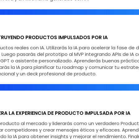
STRUYENDO PRODUCTOS IMPULSADOS POR IA
ctos reales con IA. Utilizarás la IA para acelerar la fase de
s. Luego pasarás del prototipo al MVP integrando APIs de IA
 GPT o asistente personalizado. Aprenderás buenas práctica
rás la IA para planificar tu roadmap y comunicar tu estrateg
ncional y un deck profesional de producto.
ERA LA EXPERIENCIA DE PRODUCTO IMPULSADA POR IA
 tu producto al mercado y liderarás como un verdadero Product
ar competidores y crear mensajes éticos y eficaces. Aprend
o la IA para obtener insights y mejorar el rendimiento. Fin